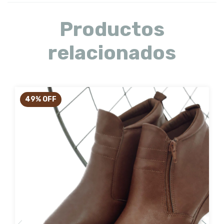
Productos
relacionados
49
%
OFF