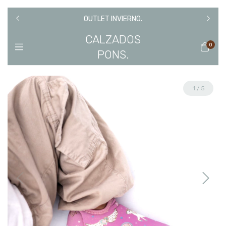
IR DE
TEMPO
OUTLET INVIERNO.
CALZADOS
0
PONS.
1
/
5