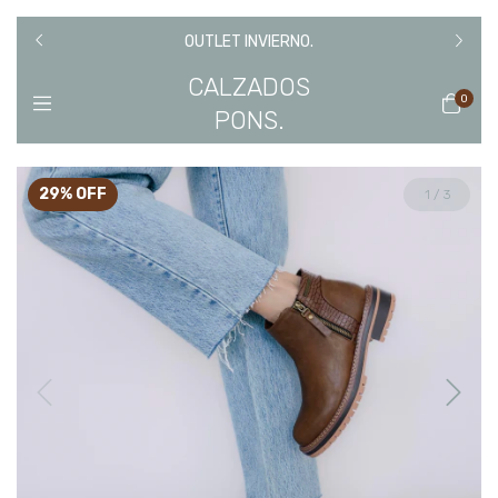
IR DE
TEMPO
OUTLET INVIERNO.
CALZADOS
0
PONS.
29
%
OFF
1
/
3