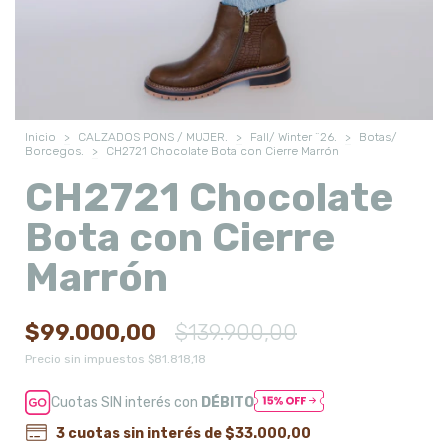
Inicio
>
CALZADOS PONS / MUJER.
>
Fall/ Winter ¨26.
>
Botas/
Borcegos.
>
CH2721 Chocolate Bota con Cierre Marrón
CH2721 Chocolate
Bota con Cierre
Marrón
$99.000,00
$139.900,00
Precio sin impuestos
$81.818,18
Cuotas SIN interés con
DÉBITO
3
cuotas sin interés de
$33.000,00